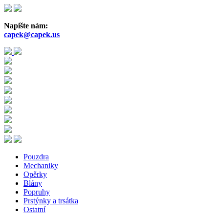
Přejít
k
hlavnímu
Napište nám:
obsahu
capek@capek.us
Pouzdra
Mechaniky
Opěrky
Blány
Popruhy
Prstýnky a trsátka
Ostatní