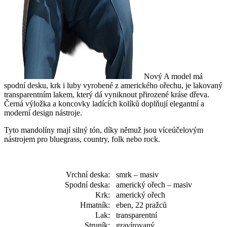
Nový A model má
spodní desku, krk i luby vyrobené z amerického ořechu, je lakovaný
transparentním lakem, který dá vyniknout přirozené kráse dřeva.
Černá výložka a koncovky ladících kolíků doplňují elegantní a
moderní design nástroje.
Tyto mandolíny mají silný tón, díky němuž jsou víceúčelovým
nástrojem pro bluegrass, country, folk nebo rock.
Vrchní deska:
smrk – masiv
Spodní deska:
americký ořech – masiv
Krk:
americký ořech
Hmatník:
eben, 22 pražců
Lak:
transparentní
Struník:
gravírovaný