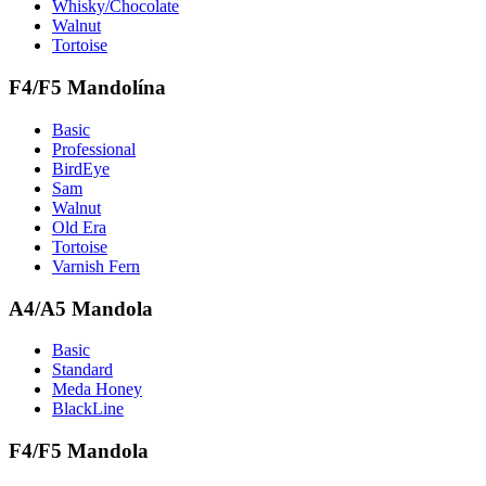
Whisky/Chocolate
Walnut
Tortoise
F4/F5 Mandolína
Basic
Professional
BirdEye
Sam
Walnut
Old Era
Tortoise
Varnish Fern
A4/A5 Mandola
Basic
Standard
Meda Honey
BlackLine
F4/F5 Mandola